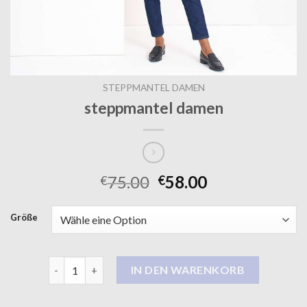
STEPPMANTEL DAMEN
steppmantel damen
75.00
58.00
€
€
Größe
steppmantel damen Menge
IN DEN WARENKORB