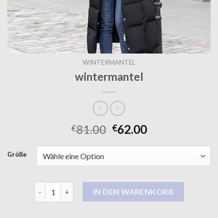
WINTERMANTEL
wintermantel
81.00
62.00
€
€
Größe
wintermantel Menge
IN DEN WARENKORB