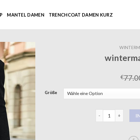
P
MANTEL DAMEN
TRENCHCOAT DAMEN KURZ
WINTERM
winterma
77.0
€
Größe
wintermantel herre
I