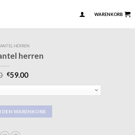
WARENKORB
ANTEL HERREN
ntel herren
0
59.00
€
n Menge
N DEN WARENKORB