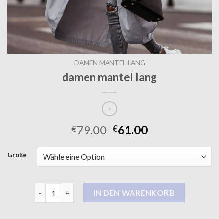
DAMEN MANTEL LANG
damen mantel lang
79.00
61.00
€
€
Größe
damen mantel lang Menge
IN DEN WARENKORB