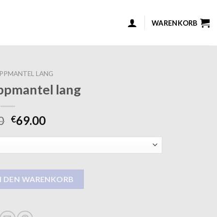
WARENKORB
PPMANTEL LANG
ppmantel lang
0
69.00
€
lang Menge
N DEN WARENKORB