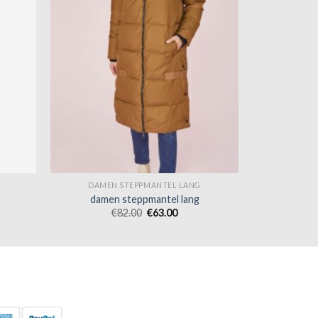
DAMEN STEPPMANTEL LANG
damen steppmantel lang
€
82.00
€
63.00