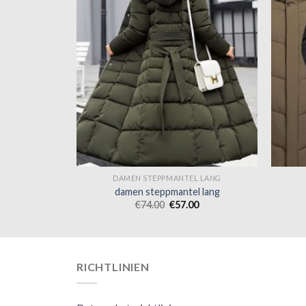
L LANG
DAMEN STEPPMANTEL LANG
l lang
damen steppmantel lang
0
€
74.00
€
57.00
RICHTLINIEN