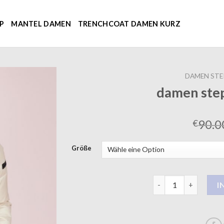
P
MANTEL DAMEN
TRENCHCOAT DAMEN KURZ
DAMEN STE
damen ste
90.0
€
Größe
damen steppmantel 
I