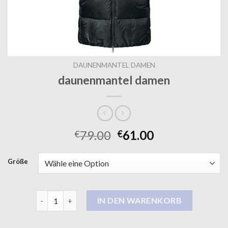
DAUNENMANTEL DAMEN
daunenmantel damen
79.00
61.00
€
€
Größe
daunenmantel damen Menge
IN DEN WARENKORB