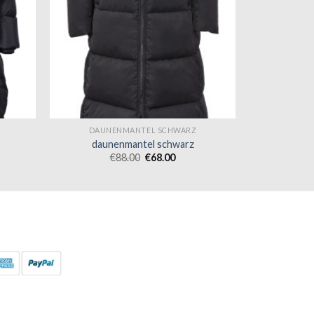
DAUNENMANTEL SCHWARZ
daunenmantel schwarz
€
88.00
€
68.00