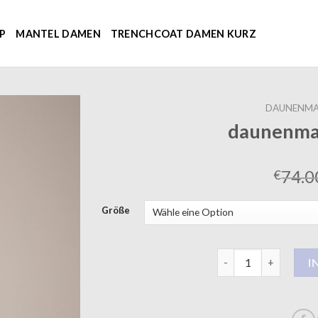
P
MANTEL DAMEN
TRENCHCOAT DAMEN KURZ
DAUNENMA
daunenma
74.0
€
Größe
daunenmantel schw
I