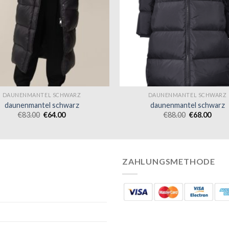
DAUNENMANTEL SCHWARZ
DAUNENMANTEL SCHWARZ
daunenmantel schwarz
daunenmantel schwarz
€
83.00
€
64.00
€
88.00
€
68.00
ZAHLUNGSMETHODE