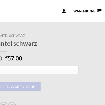
WARENKORB
NTEL SCHWARZ
ntel schwarz
0
57.00
€
arz Menge
N DEN WARENKORB