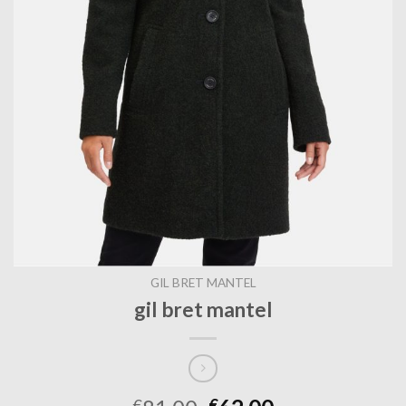
GIL BRET MANTEL
gil bret mantel
€
€