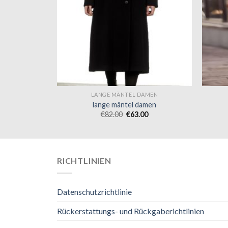
AMEN
LANGE MÄNTEL DAMEN
amen
lange mäntel damen
0
€
82.00
€
63.00
RICHTLINIEN
Datenschutzrichtlinie
Rückerstattungs- und Rückgaberichtlinien