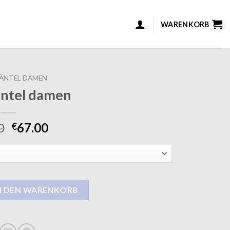
WARENKORB
ÄNTEL DAMEN
äntel damen
0
67.00
€
 Menge
N DEN WARENKORB