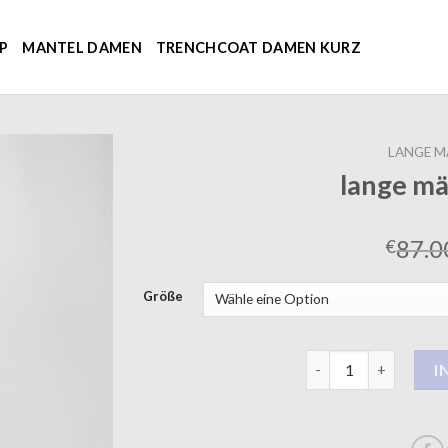
P
MANTEL DAMEN
TRENCHCOAT DAMEN KURZ
LANGE M
lange m
87.0
€
Größe
lange mäntel damen
I