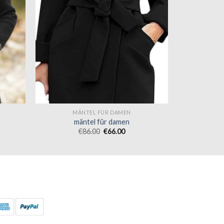
MÄNTEL FÜR DAMEN
mäntel für damen
€
86.00
€
66.00