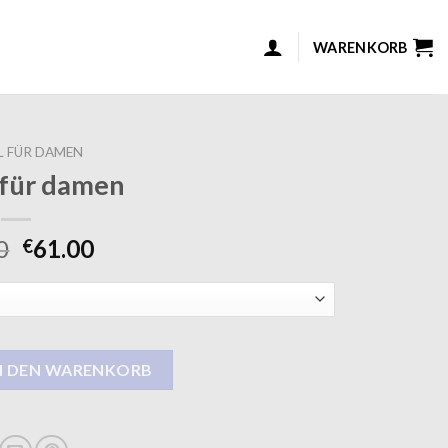
WARENKORB
 FÜR DAMEN
 für damen
0
61.00
€
enge
N DEN WARENKORB