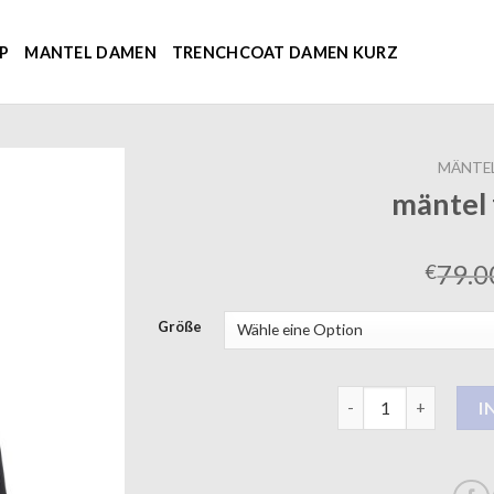
P
MANTEL DAMEN
TRENCHCOAT DAMEN KURZ
MÄNTEL
mäntel
79.0
€
Größe
mäntel für damen M
I