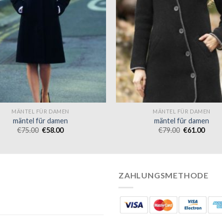
MÄNTEL FÜR DAMEN
MÄNTEL FÜR DAMEN
mäntel für damen
mäntel für damen
€
75.00
€
58.00
€
79.00
€
61.00
ZAHLUNGSMETHODE