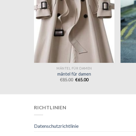
MEN
MÄNTEL FÜR DAMEN
men
mäntel für damen
0
€
85.00
€
65.00
RICHTLINIEN
Datenschutzrichtlinie