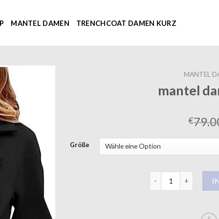
P
MANTEL DAMEN
TRENCHCOAT DAMEN KURZ
MANTEL D
mantel d
79.0
€
Größe
mantel damen schwa
I