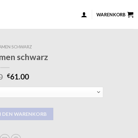
WARENKORB
AMEN SCHWARZ
amen schwarz
0
61.00
€
rz Menge
N DEN WARENKORB