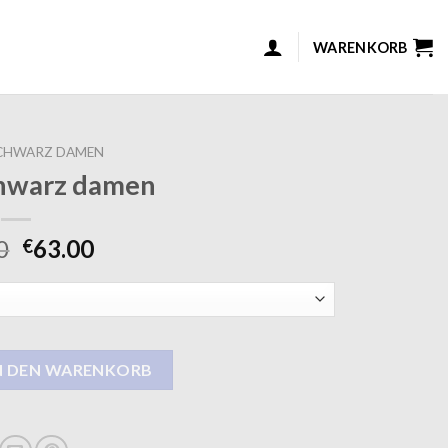
WARENKORB
CHWARZ DAMEN
chwarz damen
0
63.00
€
en Menge
N DEN WARENKORB