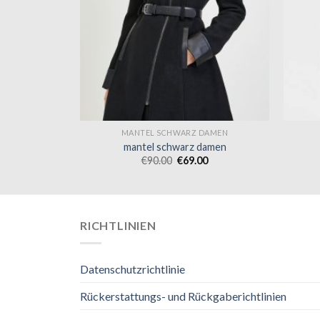
DAMEN
MANTEL SCHWARZ DAMEN
damen
mantel schwarz damen
0
€
90.00
€
69.00
RICHTLINIEN
Datenschutzrichtlinie
Rückerstattungs- und Rückgaberichtlinien