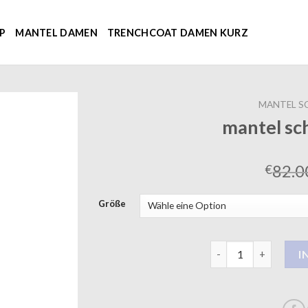
P
MANTEL DAMEN
TRENCHCOAT DAMEN KURZ
MANTEL S
mantel s
82.0
€
Größe
mantel schwarz dam
I