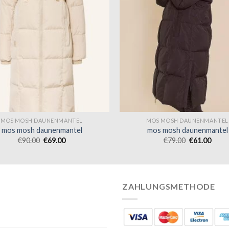
MOS MOSH DAUNENMANTEL
MOS MOSH DAUNENMANTEL
mos mosh daunenmantel
mos mosh daunenmantel
€
90.00
€
69.00
€
79.00
€
61.00
ZAHLUNGSMETHODE