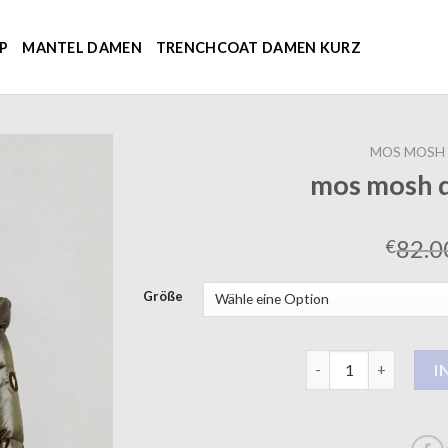
P
MANTEL DAMEN
TRENCHCOAT DAMEN KURZ
MOS MOSH
mos mosh 
82.0
€
Größe
mos mosh daunenma
I