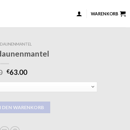
WARENKORB
 DAUNENMANTEL
daunenmantel
0
63.00
€
ntel Menge
N DEN WARENKORB