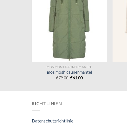
MANTEL
MOS MOSH DAUNENMANTEL
mantel
mos mosh daunenmantel
0
€
79.00
€
61.00
RICHTLINIEN
Datenschutzrichtlinie