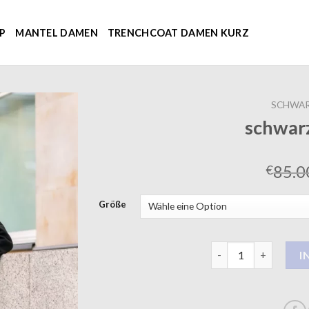
P
MANTEL DAMEN
TRENCHCOAT DAMEN KURZ
SCHWAR
schwar
85.0
€
Größe
schwarzer mantel M
I