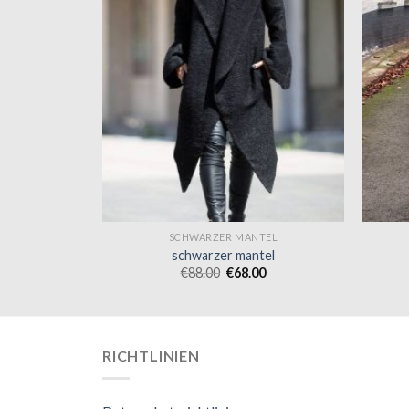
TEL
SCHWARZER MANTEL
tel
schwarzer mantel
0
€
88.00
€
68.00
RICHTLINIEN