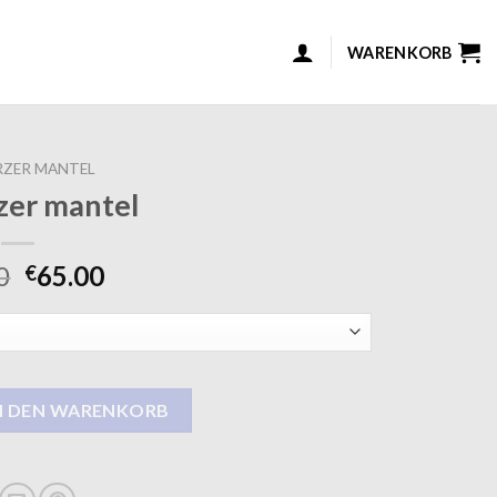
WARENKORB
ZER MANTEL
zer mantel
0
65.00
€
enge
N DEN WARENKORB