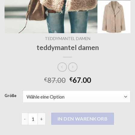
TEDDYMANTEL DAMEN
teddymantel damen
87.00
67.00
€
€
Größe
teddymantel damen Menge
IN DEN WARENKORB