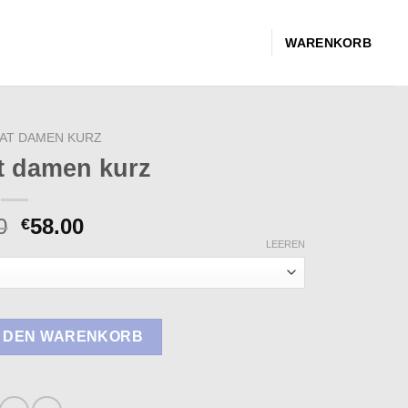
WARENKORB
AT DAMEN KURZ
t damen kurz
0
58.00
€
LEEREN
rz Menge
N DEN WARENKORB