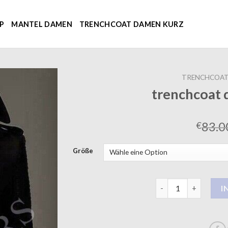
P
MANTEL DAMEN
TRENCHCOAT DAMEN KURZ
TRENCHCOAT
trenchcoat
83.0
€
Größe
trenchcoat damen s
I