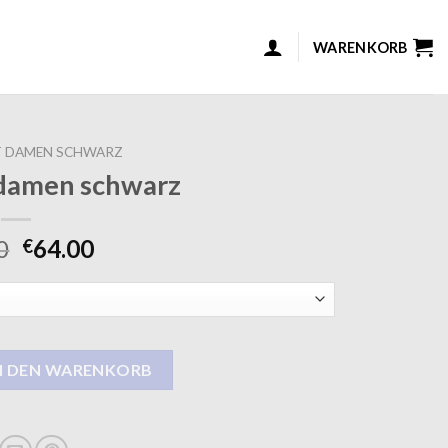
WARENKORB
 DAMEN SCHWARZ
 damen schwarz
0
64.00
€
chwarz Menge
N DEN WARENKORB