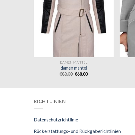
L
DAMEN MANTEL
l
damen mantel
0
€
88.00
€
68.00
RICHTLINIEN
Datenschutzrichtlinie
Rückerstattungs- und Rückgaberichtlinien