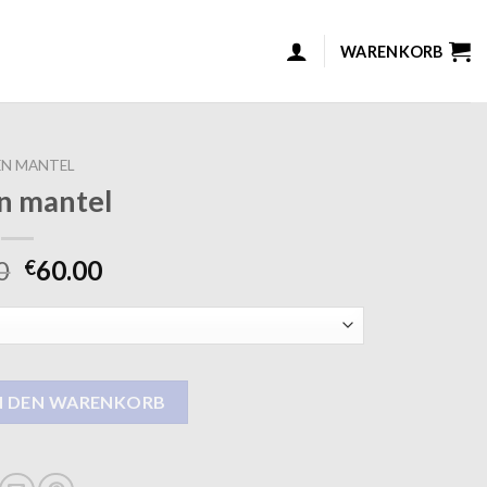
WARENKORB
N MANTEL
n mantel
0
60.00
€
e
N DEN WARENKORB