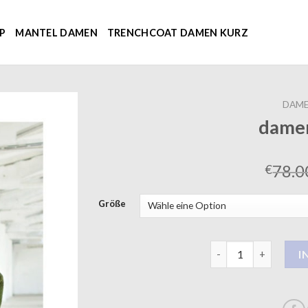
P
MANTEL DAMEN
TRENCHCOAT DAMEN KURZ
DAME
dame
78.0
€
Größe
damen mantel Meng
I