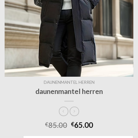
DAUNENMANTEL HERREN
daunenmantel herren
85.00
65.00
€
€