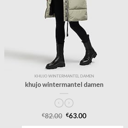
KHUJO WINTERMANTEL DAMEN
khujo wintermantel damen
82.00
63.00
€
€