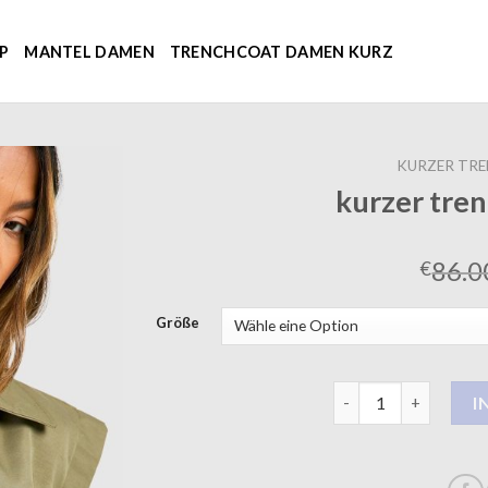
P
MANTEL DAMEN
TRENCHCOAT DAMEN KURZ
KURZER TR
kurzer tre
86.0
€
Größe
kurzer trenchcoat 
I