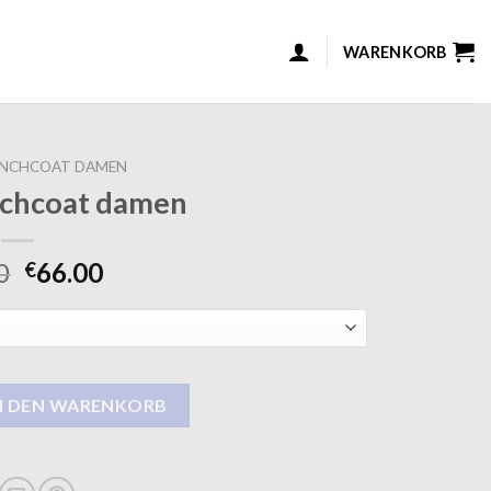
WARENKORB
ENCHCOAT DAMEN
nchcoat damen
0
66.00
€
damen Menge
N DEN WARENKORB