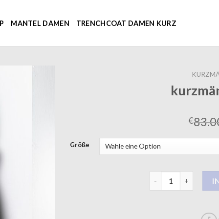
P
MANTEL DAMEN
TRENCHCOAT DAMEN KURZ
KURZMÄ
kurzmä
83.0
€
Größe
kurzmäntel damen 
I