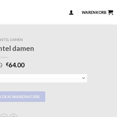
WARENKORB
NTEL DAMEN
ntel damen
0
64.00
€
Menge
N DEN WARENKORB