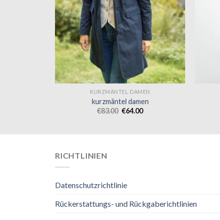
MEN
KURZMÄNTEL DAMEN
men
kurzmäntel damen
0
€
83.00
€
64.00
RICHTLINIEN
Datenschutzrichtlinie
Rückerstattungs- und Rückgaberichtlinien