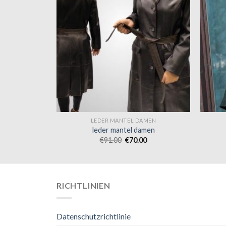
AMEN
LEDER MANTEL DAMEN
amen
leder mantel damen
0
€
91.00
€
70.00
RICHTLINIEN
Datenschutzrichtlinie