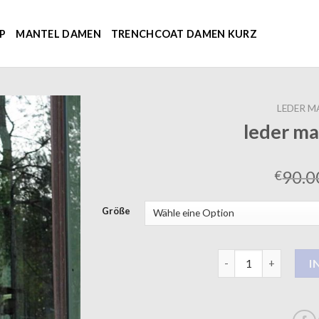
P
MANTEL DAMEN
TRENCHCOAT DAMEN KURZ
LEDER M
leder m
90.0
€
Größe
leder mantel damen
I