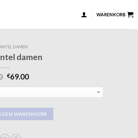
WARENKORB
ANTEL DAMEN
antel damen
0
69.00
€
 Menge
N DEN WARENKORB