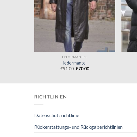
L
LEDERMANTEL
ledermantel
0
€
91.00
€
70.00
RICHTLINIEN
Datenschutzrichtlinie
Rückerstattungs- und Rückgaberichtlinien