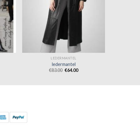
LEDERMANTEL
ledermantel
€
83.00
€
64.00