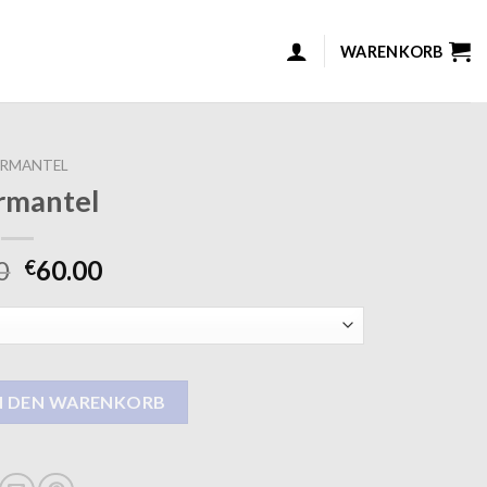
WARENKORB
ERMANTEL
rmantel
0
60.00
€
N DEN WARENKORB