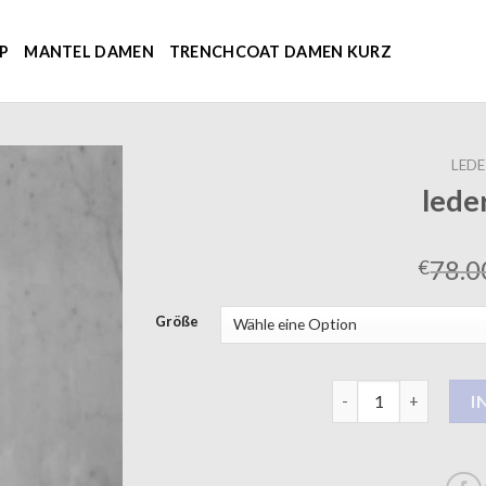
P
MANTEL DAMEN
TRENCHCOAT DAMEN KURZ
LED
lede
78.0
€
Größe
ledermantel Menge
I