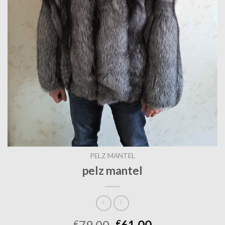
PELZ MANTEL
pelz mantel
79.00
61.00
€
€