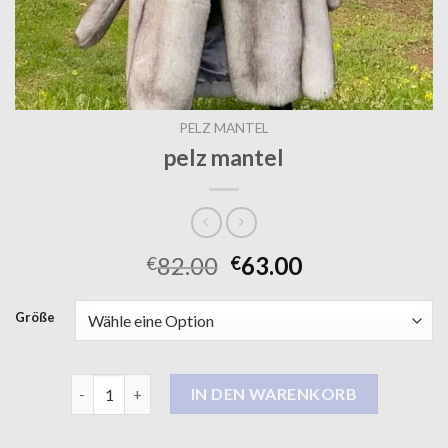
PELZ MANTEL
pelz mantel
82.00
63.00
€
€
Größe
pelz mantel Menge
IN DEN WARENKORB