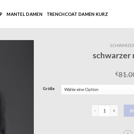
P
MANTEL DAMEN
TRENCHCOAT DAMEN KURZ
SCHWARZER
schwarzer
81.0
€
Größe
schwarzer mantel d
I