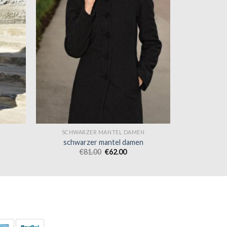
N
SCHWARZER MANTEL DAMEN
schwarzer mantel damen
€
81.00
€
62.00