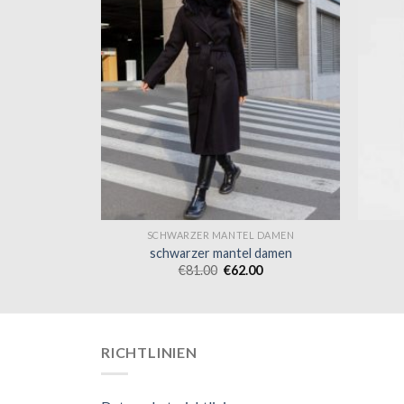
 DAMEN
SCHWARZER MANTEL DAMEN
 damen
schwarzer mantel damen
0
€
81.00
€
62.00
RICHTLINIEN