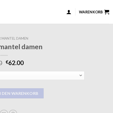
WARENKORB
 MANTEL DAMEN
 mantel damen
0
62.00
€
amen Menge
N DEN WARENKORB