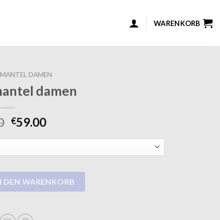
WARENKORB
LMANTEL DAMEN
mantel damen
0
59.00
€
men Menge
N DEN WARENKORB