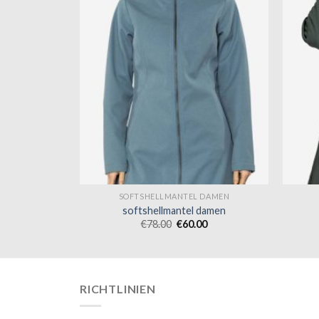
 DAMEN
SOFTSHELLMANTEL DAMEN
damen
softshellmantel damen
0
€
78.00
€
60.00
RICHTLINIEN