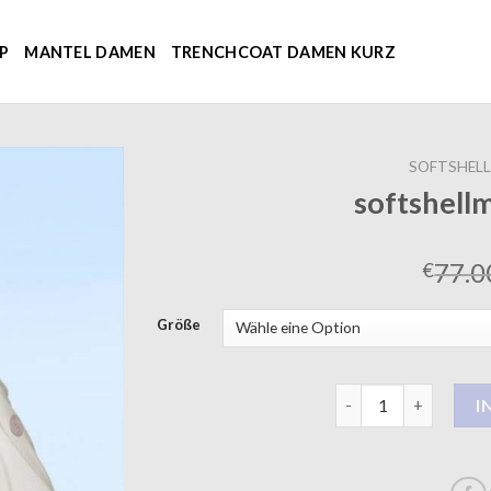
P
MANTEL DAMEN
TRENCHCOAT DAMEN KURZ
SOFTSHEL
softshell
77.0
€
Größe
softshellmantel da
I