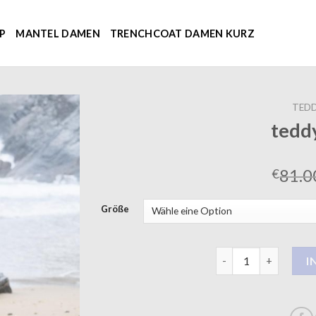
P
MANTEL DAMEN
TRENCHCOAT DAMEN KURZ
TED
tedd
81.0
€
Größe
teddymantel Menge
I