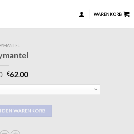
WARENKORB
DYMANTEL
ymantel
0
62.00
€
N DEN WARENKORB