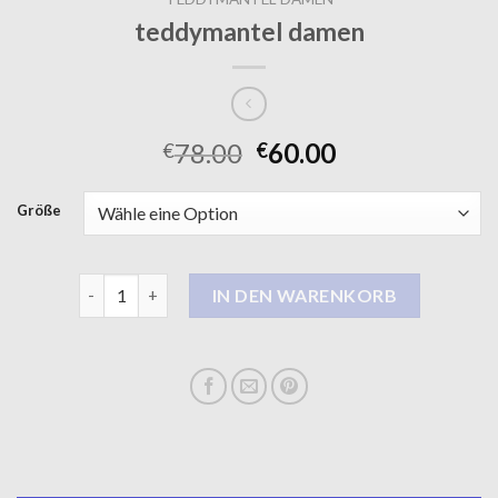
teddymantel damen
78.00
60.00
€
€
Größe
teddymantel damen Menge
IN DEN WARENKORB