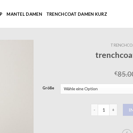
P
MANTEL DAMEN
TRENCHCOAT DAMEN KURZ
TRENCHCO
trenchcoa
85.0
€
Größe
trenchcoat kurz da
I