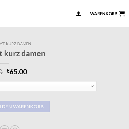
WARENKORB
AT KURZ DAMEN
t kurz damen
0
65.00
€
men Menge
N DEN WARENKORB