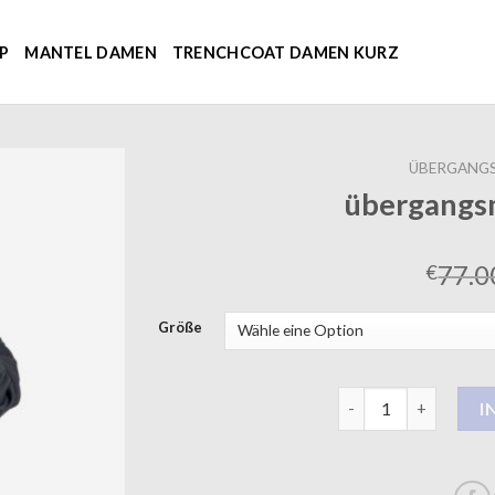
P
MANTEL DAMEN
TRENCHCOAT DAMEN KURZ
ÜBERGANG
übergangs
77.0
€
Größe
übergangsmäntel d
I