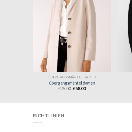
 DAMEN
ÜBERGANGSMÄNTEL DAMEN
 damen
übergangsmäntel damen
0
€
75.00
€
58.00
RICHTLINIEN