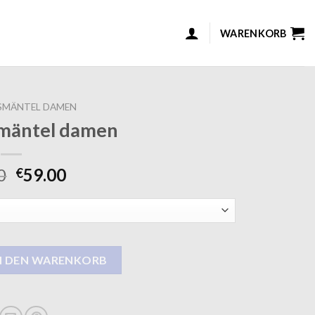
WARENKORB
SMÄNTEL DAMEN
mäntel damen
0
59.00
€
amen Menge
N DEN WARENKORB