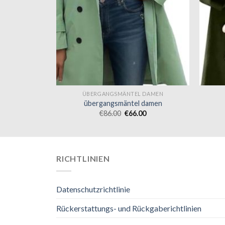
 DAMEN
ÜBERGANGSMÄNTEL DAMEN
 damen
übergangsmäntel damen
0
€
86.00
€
66.00
RICHTLINIEN
Datenschutzrichtlinie
Rückerstattungs- und Rückgaberichtlinien