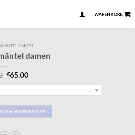
WARENKORB
SMÄNTEL DAMEN
mäntel damen
0
65.00
€
amen Menge
N DEN WARENKORB