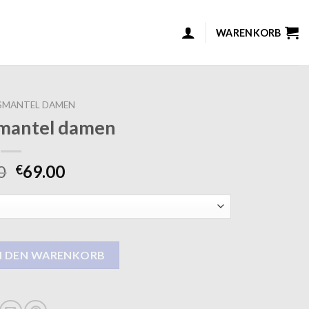
WARENKORB
SMANTEL DAMEN
mantel damen
0
69.00
€
amen Menge
N DEN WARENKORB