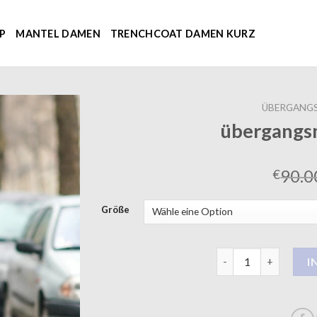
P
MANTEL DAMEN
TRENCHCOAT DAMEN KURZ
ÜBERGANG
übergangs
90.0
€
Größe
übergangsmantel d
I