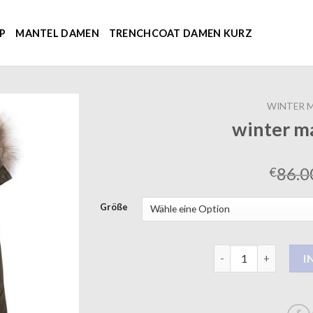
P
MANTEL DAMEN
TRENCHCOAT DAMEN KURZ
WINTER 
winter m
86.0
€
Größe
winter mantel dame
I