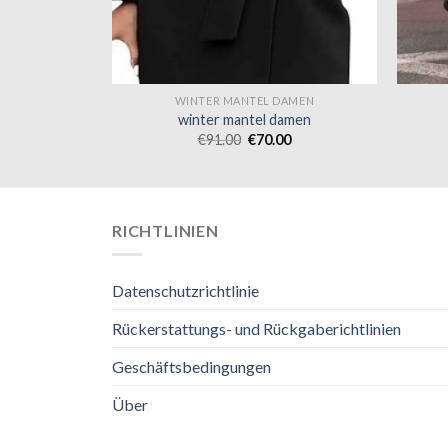
AMEN
WINTER MANTEL DAMEN
amen
winter mantel damen
0
€
91.00
€
70.00
RICHTLINIEN
Datenschutzrichtlinie
Rückerstattungs- und Rückgaberichtlinien
Geschäftsbedingungen
Über