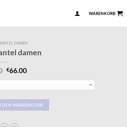
WARENKORB
MANTEL DAMEN
antel damen
0
66.00
€
n Menge
N DEN WARENKORB