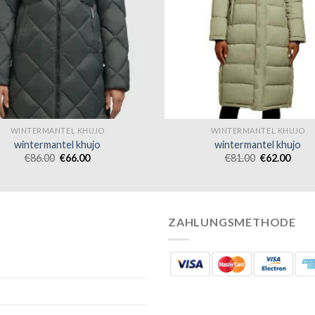
WINTERMANTEL KHUJO
WINTERMANTEL KHUJO
wintermantel khujo
wintermantel khujo
€
86.00
€
66.00
€
81.00
€
62.00
ZAHLUNGSMETHODE