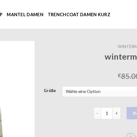
P
MANTEL DAMEN
TRENCHCOAT DAMEN KURZ
WINTERM
winterm
85.0
€
Größe
wintermantel khujo
I