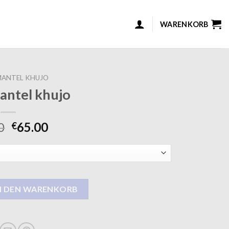
WARENKORB
ANTEL KHUJO
antel khujo
0
65.00
€
 Menge
N DEN WARENKORB