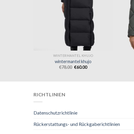
HUJO
WINTERMANTEL KHUJO
hujo
wintermantel khujo
0
€
78.00
€
60.00
RICHTLINIEN
Datenschutzrichtlinie
Rückerstattungs- und Rückgaberichtlinien