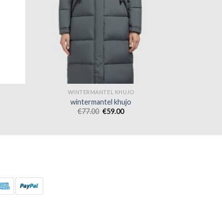
WINTERMANTEL KHUJO
wintermantel khujo
€
77.00
€
59.00