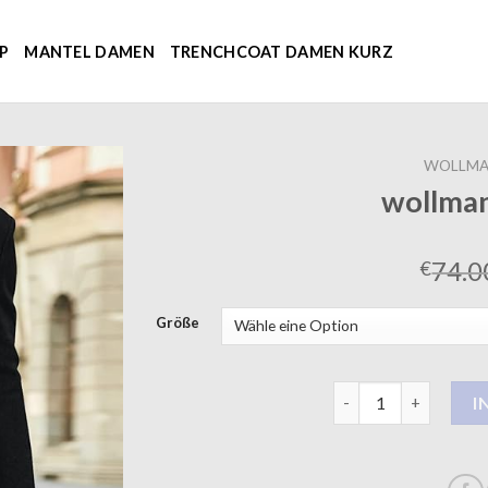
P
MANTEL DAMEN
TRENCHCOAT DAMEN KURZ
WOLLMA
wollman
74.0
€
Größe
wollmantel herren 
I