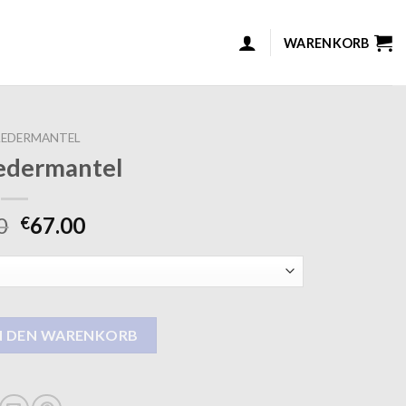
WARENKORB
LEDERMANTEL
edermantel
0
67.00
€
Menge
N DEN WARENKORB