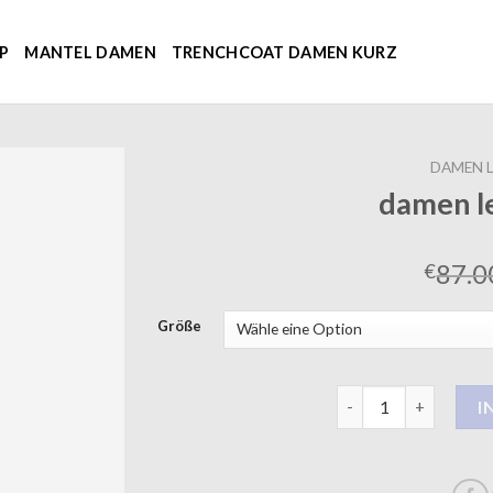
P
MANTEL DAMEN
TRENCHCOAT DAMEN KURZ
DAMEN 
damen l
87.0
€
Größe
damen ledermantel 
I