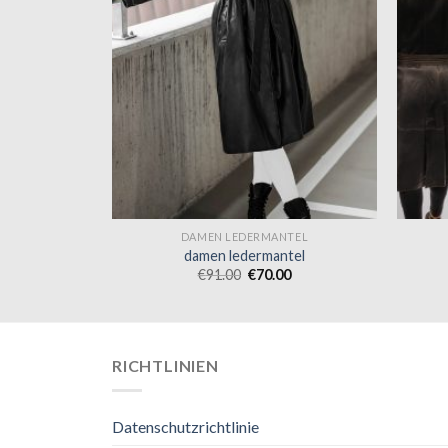
NTEL
DAMEN LEDERMANTEL
tel
damen ledermantel
0
€
91.00
€
70.00
RICHTLINIEN
Datenschutzrichtlinie