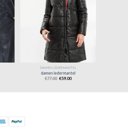
DAMEN LEDERMANTEL
damen ledermantel
€
77.00
€
59.00