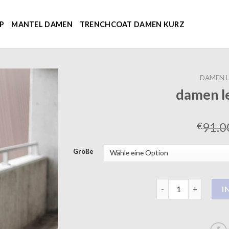
P
MANTEL DAMEN
TRENCHCOAT DAMEN KURZ
DAMEN 
damen l
91.0
€
Größe
damen ledermantel 
I