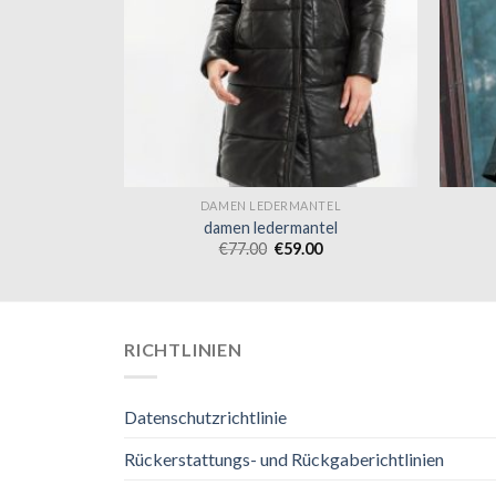
NTEL
DAMEN LEDERMANTEL
tel
damen ledermantel
0
€
77.00
€
59.00
RICHTLINIEN
Datenschutzrichtlinie
Rückerstattungs- und Rückgaberichtlinien