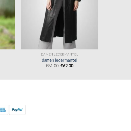
DAMEN LEDERMANTEL
damen ledermantel
€
81.00
€
62.00