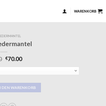
WARENKORB
LEDERMANTEL
edermantel
0
70.00
€
Menge
N DEN WARENKORB