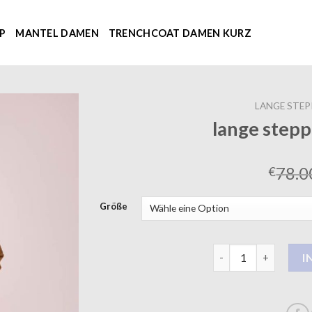
P
MANTEL DAMEN
TRENCHCOAT DAMEN KURZ
LANGE STE
lange step
78.0
€
Größe
lange steppmantel 
I