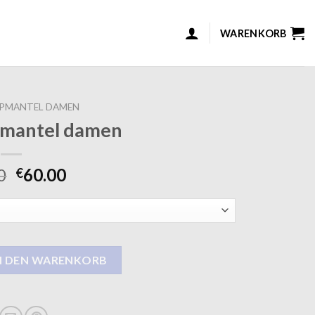
WARENKORB
PPMANTEL DAMEN
pmantel damen
0
60.00
€
damen Menge
N DEN WARENKORB