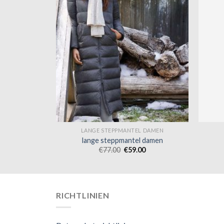
 DAMEN
LANGE STEPPMANTEL DAMEN
 damen
lange steppmantel damen
0
€
77.00
€
59.00
RICHTLINIEN