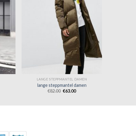
N
LANGE STEPPMANTEL DAMEN
lange steppmantel damen
€
82.00
€
63.00