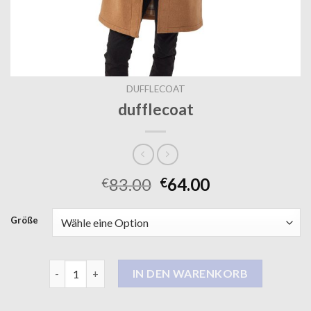
DUFFLECOAT
dufflecoat
83.00
64.00
€
€
Größe
dufflecoat Menge
IN DEN WARENKORB